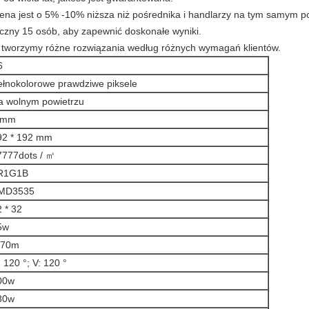
ena jest o 5% -10% niższa niż pośrednika i handlarzy na tym samym p
iczny 15 osób, aby zapewnić doskonałe wyniki.
 tworzymy różne rozwiązania według różnych wymagań klientów.
6
ełnokolorowe prawdziwe piksele
a wolnym powietrzu
 mm
92 * 192 mm
7777dots / ㎡
R1G1B
MD3535
 * 32
5w
-70m
 120 °; V: 120 °
00w
80w