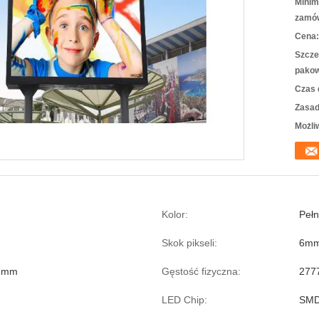
Minim
zamów
Cena:
Szcze
pakow
Czas 
Zasad
Możli
Kolor:
Pełn
Skok pikseli:
6m
2 mm
Gęstość fizyczna:
277
LED Chip:
SMD