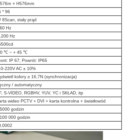
576m × H576mm
 * 96
/ 8Scan, stały prąd
 60 Hz
1200 Hz
6500cd
30 ℃ ~ + 45 ℃
ont: IP 67; Powrót: IP65
10-220V AC ± 10%
świetl kolory ≥ 16,7N (synchronizacja)
ęczny / automatyczny
F, S-VIDEO, RGBHV, YUV, YC i SKŁAD, itp
arta wideo PCTV + DVI + karta kontrolna + światłowód
 5000 godzin
 100 000 godzin
0,0002