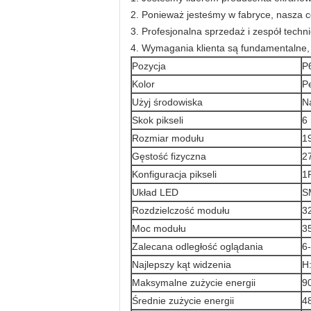
2. Ponieważ jesteśmy w fabryce, nasza c
3. Profesjonalna sprzedaż i zespół techn
4. Wymagania klienta są fundamentalne,
Pozycja
P
Kolor
P
Użyj środowiska
N
Skok pikseli
6
Rozmiar modułu
1
Gęstość fizyczna
2
Konfiguracja pikseli
1
Układ LED
S
Rozdzielczość modułu
32
Moc modułu
3
Zalecana odległość oglądania
6
Najlepszy kąt widzenia
H:
Maksymalne zużycie energii
9
Średnie zużycie energii
4