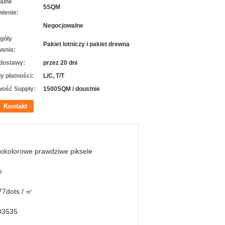
alne
5SQM
ienie:
Negocjowalne
góły
Pakiet lotniczy i pakiet drewna
ania:
dostawy:
przez 20 dni
y płatności:
L/C, T/T
wość Supply:
1500SQM / doustnie
Kontakt
okolorowe prawdziwe piksele
m
77dots / ㎡
3535