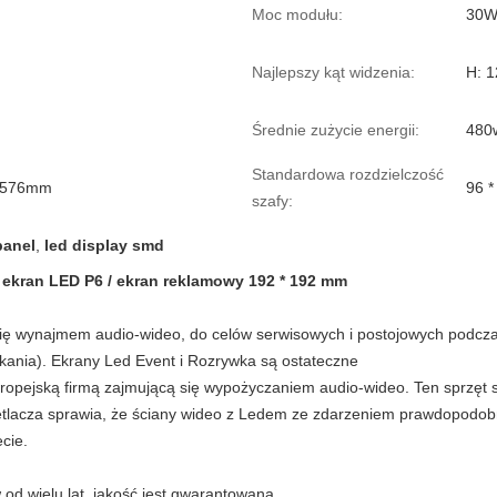
Moc modułu:
30
Najlepszy kąt widzenia:
H: 1
Średnie zużycie energii:
480
Standardowa rozdzielczość
H576mm
96 *
szafy:
panel
,
led display smd
 ekran LED P6 / ekran reklamowy 192 * 192 mm
ię wynajmem audio-wideo, do celów serwisowych i postojowych podcz
tkania). Ekrany Led Event i Rozrywka są ostateczne
ropejską firmą zajmującą się wypożyczaniem audio-wideo. Ten sprzęt 
tlacza sprawia, że ​​ściany wideo z Ledem ze zdarzeniem prawdopodob
cie.
od wielu lat, jakość jest gwarantowana.