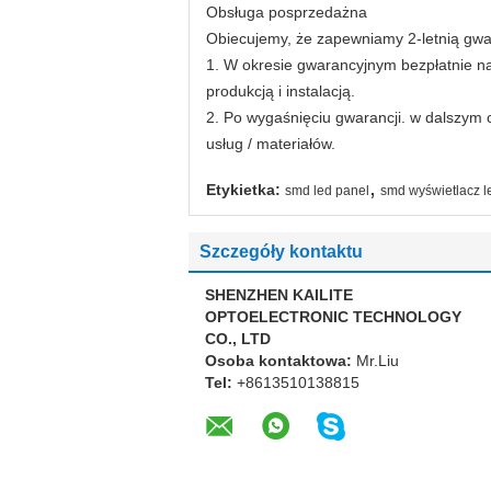
Obsługa posprzedażna
Obiecujemy, że zapewniamy 2-letnią gwar
1. W okresie gwarancyjnym bezpłatnie n
produkcją i instalacją.
2. Po wygaśnięciu gwarancji. w dalszym 
usług / materiałów.
,
Etykietka:
smd led panel
smd wyświetlacz l
Szczegóły kontaktu
SHENZHEN KAILITE
OPTOELECTRONIC TECHNOLOGY
CO., LTD
Osoba kontaktowa:
Mr.Liu
Tel:
+8613510138815