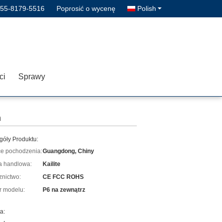
755-8179-5516
Poprosić o wycenę
Polish
ci
Sprawy
m
góły Produktu:
ce pochodzenia:
Guangdong, Chiny
 handlowa:
Kailite
znictwo:
CE FCC ROHS
 modelu:
P6 na zewnątrz
a: