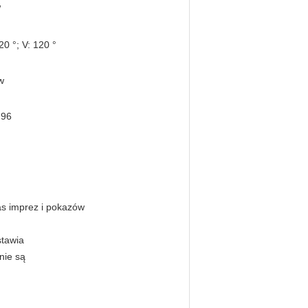
W
20 °; V: 120 °
w
 96
as imprez i pokazów
stawia
nie są