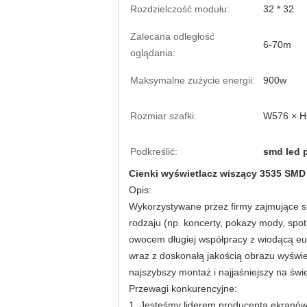
Rozdzielczość modułu:
32 * 32
Zalecana odległość
6-70m
oglądania:
Maksymalne zużycie energii:
900w
Rozmiar szafki:
W576 × 
Podkreślić:
smd led 
Cienki wyświetlacz wiszący 3535 SMD
Opis:
Wykorzystywane przez firmy zajmujące s
rodzaju (np. koncerty, pokazy mody, spo
owocem długiej współpracy z wiodącą eu
wraz z doskonałą jakością obrazu wyświe
najszybszy montaż i najjaśniejszy na świe
Przewagi konkurencyjne:
1. Jesteśmy liderem producenta ekranów 