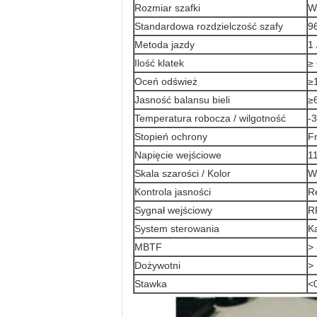
Rozmiar szafki
W
Standardowa rozdzielczość szafy
96
Metoda jazdy
1 
Ilość klatek
≥
Oceń odśwież
≥
Jasność balansu bieli
≥
Temperatura robocza / wilgotność
-
Stopień ochrony
Fr
Napięcie wejściowe
1
Skala szarości / Kolor
Wy
Kontrola jasności
R
Sygnał wejściowy
R
System sterowania
K
MBTF
>
Dożywotni
>
Stawka
<