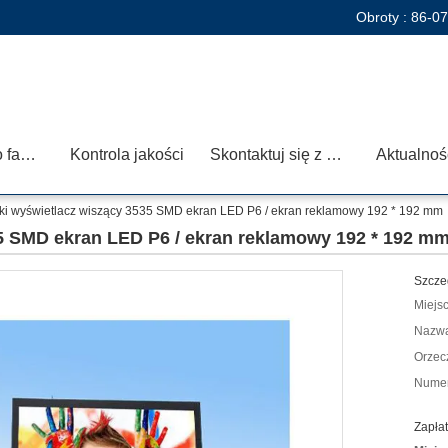
Obroty :
86-0
Wycieczka po fabryce
Kontrola jakości
Skontaktuj się z nami
Aktualnoś
ki wyświetlacz wiszący 3535 SMD ekran LED P6 / ekran reklamowy 192 * 192 mm
5 SMD ekran LED P6 / ekran reklamowy 192 * 192 m
Szcze
Miejs
Nazwa
Orzec
Numer
Zapłat