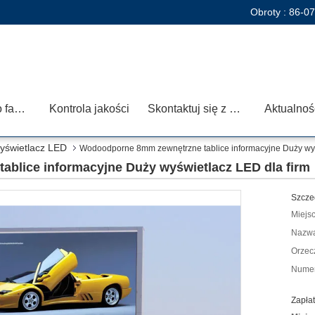
Obroty :
86-0
Wycieczka po fabryce
Kontrola jakości
Skontaktuj się z nami
Aktualnoś
yświetlacz LED
Wodoodporne 8mm zewnętrzne tablice informacyjne Duży wyś
blice informacyjne Duży wyświetlacz LED dla firm
Szcze
Miejs
Nazwa
Orzec
Numer
Zapłat