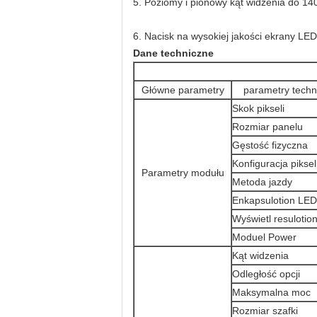
5. Poziomy i pionowy kąt widzenia do 140
6. Nacisk na wysokiej jakości ekrany LED
Dane techniczne
Główne parametry
parametry techn
Skok pikseli
Rozmiar panelu
Gęstość fizyczna
Konfiguracja piksel
Parametry modułu
Metoda jazdy
Enkapsulotion LED
Wyświetl resulotio
Moduel Power
Kąt widzenia
Odległość opcji
Maksymalna moc
Rozmiar szafki