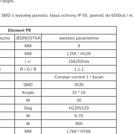
 stopni.
 SMD o wysokiej jasności, klasa ochrony IP 65, jasność do 6500cd / m.
Element P8
iczne
JEDNOSTKA
wartości parametrów
MM
8
MM
L256 * H128
/ ㎡
15625Dots
i
R / G / B
1,1,1
Constan current 1 / 4scan
SMD
3535
n
Kropki
32 * 16
W
30
Deg
H120V120
M
6-70
W
850
MM
L768 * H768