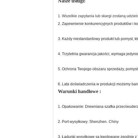
Nasze usługi:
1. Wszelkie zapytania lub skargi zostaną udzie
2. Zapewnienie konkurencyjnych produktów i ko
3. Każdy niestandardowy produkt lub pomysł, k
4. Trzyletnia gwarancja jakości, wymaga jedy
5. Ochrona Twojego obszaru sprzedaży, pomysły 
6. Lata doświadczenia w produkcji możemy bar
Warunki handlowe :
1. Opakowanie: Drewniana szafka przeciwuderze
2. Port wysyłkowy: Shenzhen.
Chiny
3. Ładunki wysyłkowe są kwotowane zgodnie z