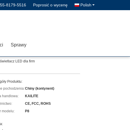
755-8179-5516
Poprosić o wycenę
Polish
ci
Sprawy
wietlacz LED dla firm
góły Produktu:
ce pochodzenia:
Chiny (kontynent)
 handlowa:
KAILITE
znictwo:
CE, FCC, ROHS
 modelu:
P8
a: