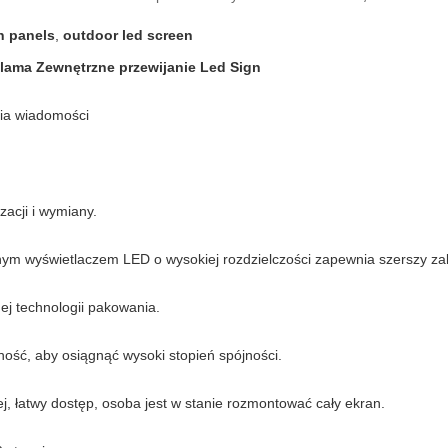
n panels
,
outdoor led screen
ama Zewnętrzne przewijanie Led Sign
nia wiadomości
zacji i wymiany.
nym wyświetlaczem LED o wysokiej rozdzielczości zapewnia szerszy za
ej technologii pakowania.
sność, aby osiągnąć wysoki stopień spójności.
ej, łatwy dostęp, osoba jest w stanie rozmontować cały ekran.