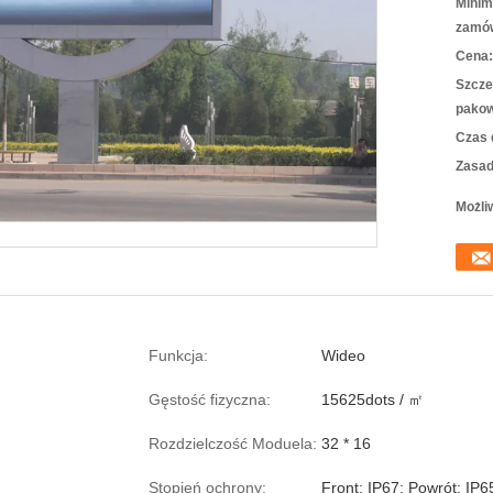
Minim
zamów
Cena:
Szcze
pakow
Czas 
Zasad
Możli
Funkcja:
Wideo
Gęstość fizyczna:
15625dots / ㎡
Rozdzielczość Moduela:
32 * 16
Stopień ochrony:
Front: IP67; Powrót: IP6