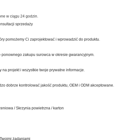
lone w ciągu 24 godzin.
nsultacji sprzedaży
tóry pomożemy Ci zaprojektować i wprowadzić do produktu.
nie ponownego zakupu surowca w okresie gwarancyjnym.
na projekt i wszystkie twoje prywatne informacje.
dzo dobrze kontrolować jakość produktu, OEM i ODM akceptowane.
niowa / Skrzynia powietrzna / karton
 Twoimi żądaniami