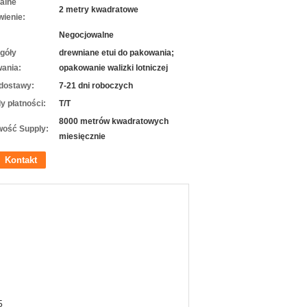
alne
2 metry kwadratowe
ienie:
Negocjowalne
góły
drewniane etui do pakowania;
ania:
opakowanie walizki lotniczej
dostawy:
7-21 dni roboczych
y płatności:
T/T
8000 metrów kwadratowych
wość Supply:
miesięcznie
Kontakt
5