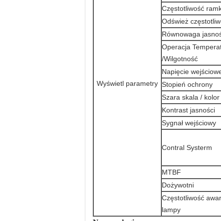
Częstotliwość ramk
Odśwież częstotli
Równowaga jasnoś
Operacja Tempera
/Wilgotność
Napięcie wejściow
Wyświetl parametry
Stopień ochrony
Szara skala / kolor
Kontrast jasności
Sygnał wejściowy
Contral Systerm
MTBF
Dożywotni
Częstotliwość awar
lampy