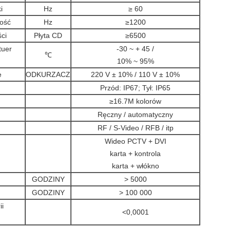
i
Hz
≥ 60
wość
Hz
≥1200
ci
Płyta CD
≥6500
tuer
-30 ~ + 45 /
℃
10% ~ 95%
e
ODKURZACZ
220 V ± 10% / 110 V ± 10%
Przód: IP67; Tył: IP65
≥16.7M kolorów
Ręczny / automatyczny
RF / S-Video / RFB / itp
Wideo PCTV + DVI
karta + kontrola
karta + włókno
GODZINY
> 5000
GODZINY
> 100 000
ii
<0,0001