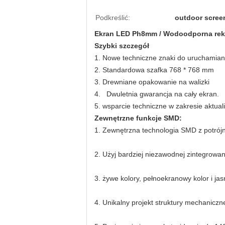
Podkreślić:
outdoor scree
Ekran LED Ph8mm / Wodoodporna rekl
Szybki szczegół
1. Nowe techniczne znaki do uruchamia
2. Standardowa szafka 768 * 768 mm
3. Drewniane opakowanie na walizki
4.
Dwuletnia gwarancja na cały ekran.
5. wsparcie techniczne w zakresie aktuali
Zewnętrzne funkcje SMD:
1. Zewnętrzna technologia SMD z potrój
2. Użyj bardziej niezawodnej zintegrowan
3. żywe kolory, pełnoekranowy kolor i ja
4. Unikalny projekt struktury mechaniczn