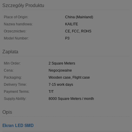
Szczegóły Produktu
Place of Origin:
China (Mainland)
Nazwa handlowa:
KAILITE
Orzecznictwo:
CE, FCC, ROHS
Model Number:
P3
Zapłata
Min Order:
2 Square Meters
Cena:
Negocjowalne
Packaging:
Wooden case, Flight case
Delivery Time:
7-15 work days
Payment Terms:
T/T
Supply Ability:
8000 Square Meters / month
Opis
Ekran LED SMD