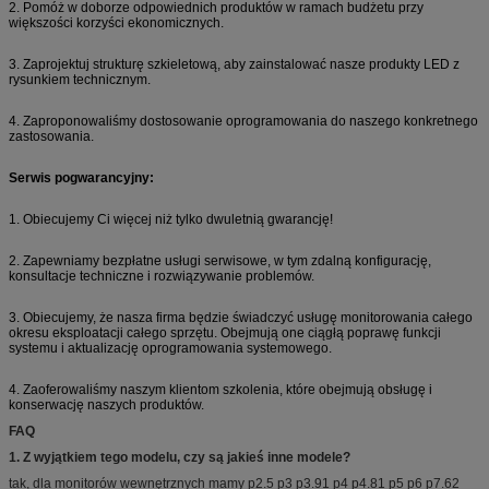
2. Pomóż w doborze odpowiednich produktów w ramach budżetu przy
większości korzyści ekonomicznych.
3. Zaprojektuj strukturę szkieletową, aby zainstalować nasze produkty LED z
rysunkiem technicznym.
4. Zaproponowaliśmy dostosowanie oprogramowania do naszego konkretnego
zastosowania.
Serwis pogwarancyjny:
1. Obiecujemy Ci więcej niż tylko dwuletnią gwarancję!
2. Zapewniamy bezpłatne usługi serwisowe, w tym zdalną konfigurację,
konsultacje techniczne i rozwiązywanie problemów.
3. Obiecujemy, że nasza firma będzie świadczyć usługę monitorowania całego
okresu eksploatacji całego sprzętu.
Obejmują one ciągłą poprawę funkcji
systemu i aktualizację oprogramowania systemowego.
4. Zaoferowaliśmy naszym klientom szkolenia, które obejmują obsługę i
konserwację naszych produktów.
FAQ
1. Z wyjątkiem tego modelu, czy są jakieś inne modele?
tak, dla monitorów wewnętrznych mamy p2.5 p3 p3.91 p4 p4.81 p5 p6 p7.62