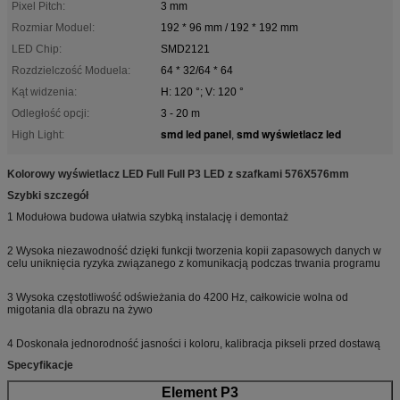
Pixel Pitch:
3 mm
Rozmiar Moduel:
192 * 96 mm / 192 * 192 mm
LED Chip:
SMD2121
Rozdzielczość Moduela:
64 * 32/64 * 64
Kąt widzenia:
H: 120 °; V: 120 °
Odległość opcji:
3 - 20 m
smd led panel
smd wyświetlacz led
High Light:
,
Kolorowy wyświetlacz LED Full Full P3 LED z szafkami 576X576mm
Szybki szczegół
1 Modułowa budowa ułatwia szybką instalację i demontaż
2 Wysoka niezawodność dzięki funkcji tworzenia kopii zapasowych danych w
celu uniknięcia ryzyka związanego z komunikacją podczas trwania programu
3 Wysoka częstotliwość odświeżania do 4200 Hz, całkowicie wolna od
migotania dla obrazu na żywo
4 Doskonała jednorodność jasności i koloru, kalibracja pikseli przed dostawą
Specyfikacje
Element P3