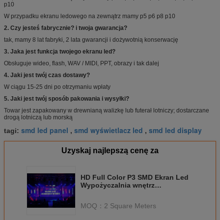
p10
W przypadku ekranu ledowego na zewnątrz mamy p5 p6 p8 p10
2. Czy jesteś fabrycznie?
i twoja gwarancja?
tak, mamy 8 lat fabryki, 2 lata gwarancji i dożywotnią konserwację
3. Jaka jest funkcja twojego ekranu led?
Obsługuje wideo, flash, WAV / MIDI, PPT, obrazy i tak dalej
4. Jaki jest twój czas dostawy?
W ciągu 15-25 dni po otrzymaniu wpłaty
5. Jaki jest twój sposób pakowania i wysyłki?
Towar jest zapakowany w drewnianą walizkę lub futerał lotniczy;
dostarczane
drogą lotniczą lub morską
smd led panel
smd wyświetlacz led
smd led display
tagi:
,
,
Uzyskaj najlepszą cenę za
HD Full Color P3 SMD Ekran Led
Wypożyczalnia wnętrz
Wyświetlacz LED 576X576mm
Szafki
MOQ：
2 Square Meters