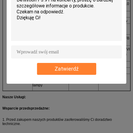
Napięcie wejściowe
ODKURZACZ
220 V ± 10% / 110
V ± 10%
Stopień ochrony
IP43
Szara skala / kolor
≥16.7M kolorów
Kontrast jasności
Ręczny /
automatyczny
Sygnał wejściowy
RF / S-Video / RFB
/ itp
Contral Systerm
Wideo PCTV + DVI
karta + kontrola
karta + włókno
MTBF
GODZINY
> 5000
Zatwierdź
Dożywotni
GODZINY
> 100 000
Częstotliwość awarii
<0,0001
lampy
Nasze Usługi:
Wsparcie przedsprzedażne:
1. Przed zakupem naszych produktów zaoferowaliśmy Ci doradztwo
techniczne.