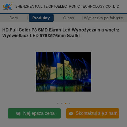
SHENZHEN KAILITE OPTOELECTRONIC TECHNOLOGY CO., LTD
Dom
Produkty
O nas
Wycieczka po fabryce
>>
HD Full Color P3 SMD Ekran Led Wypożyczalnia wnętrz
Wyświetlacz LED 576X576mm Szafki
Najlepsza cena
Skontaktuj się z nami