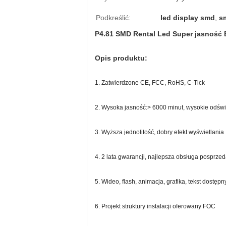
Podkreślić:
led display smd
,
s
P4.81 SMD Rental Led Super jasność 
Opis produktu:
1. Zatwierdzone CE, FCC, RoHS, C-Tick
2. Wysoka jasność:> 6000 minut, wysokie odśw
3. Wyższa jednolitość, dobry efekt wyświetlania
4. 2 lata gwarancji, najlepsza obsługa posprze
5. Wideo, flash, animacja, grafika, tekst dostępn
6. Projekt struktury instalacji oferowany FOC