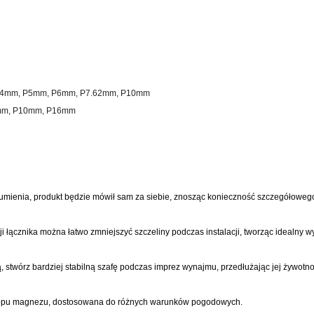
 P4mm, P5mm, P6mm, P7.62mm, P10mm
8mm, P10mm, P16mm
ozumienia, produkt będzie mówił sam za siebie, znosząc konieczność szczegółoweg
i łącznika można łatwo zmniejszyć szczeliny podczas instalacji, tworząc idealny w
, stwórz bardziej stabilną szafę podczas imprez wynajmu, przedłużając jej żywotno
 stopu magnezu, dostosowana do różnych warunków pogodowych.