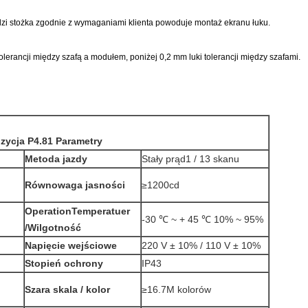
ędzi stożka zgodnie z wymaganiami klienta powoduje montaż ekranu łuku.
olerancji między szafą a modułem, poniżej 0,2 mm luki tolerancji między szafami.
zycja P4.81 Parametry
Metoda jazdy
Stały prąd1 / 13 skanu
Równowaga jasności
≥1200cd
OperationTemperatuer
-30 ℃ ~ + 45 ℃ 10% ~ 95%
/Wilgotność
Napięcie wejściowe
220 V ± 10% / 110 V ± 10%
Stopień ochrony
IP43
Szara skala / kolor
≥16.7M kolorów