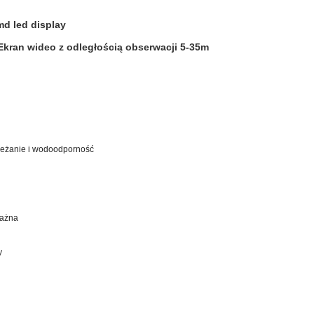
md led display
Ekran wideo z odległością obserwacji 5-35m
ieżanie i wodoodporność
dażna
y