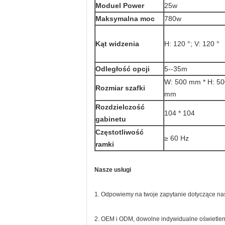
Moduel Power
25w
Maksymalna moc
780w
Kąt widzenia
H: 120 °; V: 120 °
Odległość opcji
5--35m
W: 500 mm * H: 50
Rozmiar szafki
mm
Rozdzielczość
104 * 104
gabinetu
Częstotliwość
≥ 60 Hz
ramki
Nasze usługi
1. Odpowiemy na twoje zapytanie dotyczące na
2. OEM i ODM, dowolne indywidualne oświetlen