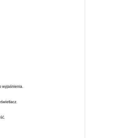
o wyjaśnienia.
yświetlacz.
ść.