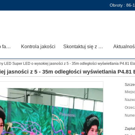
Obroty :
86-
Wycieczka po fabryce
Kontrola jakości
Skontaktuj się z nami
Aktualnoś
ny LED Super LED o wysokiej jasności z 5 - 35m odległości wyświetlania P4.81 El
j jasności z 5 - 35m odległości wyświetlania P4.81
Szcze
Miejs
Nazwa
Orzec
Numer
Zapłat