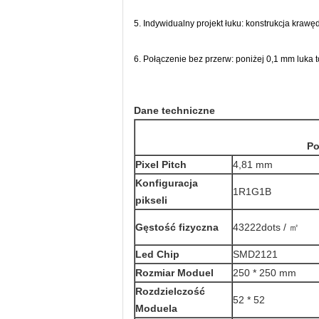
5. Indywidualny projekt łuku: konstrukcja kraw
6. Połączenie bez przerw: poniżej 0,1 mm luka t
Dane techniczne
Po
Pixel Pitch
4,81 mm
Konfiguracja
1R1G1B
pikseli
Gęstość fizyczna
43222dots / ㎡
Led Chip
SMD2121
Rozmiar Moduel
250 * 250 mm
Rozdzielczość
52 * 52
Moduela