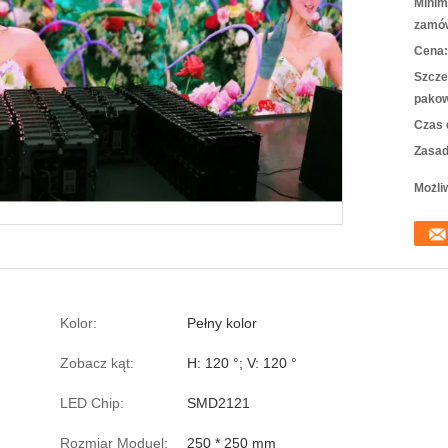
Minim
zamów
Cena:
Szcze
pakow
Czas 
Zasad
Możli
Kolor:
Pełny kolor
Zobacz kąt:
H: 120 °; V: 120 °
LED Chip:
SMD2121
Rozmiar Moduel:
250 * 250 mm