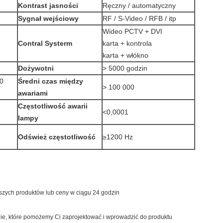
Kontrast jasności
Ręczny / automatyczny
Sygnał wejściowy
RF / S-Video / RFB / itp
Wideo PCTV + DVI
Contral Systerm
karta + kontrola
karta + włókno
Dożywotni
> 5000 godzin
0
Średni czas między
> 100 000
awariami
Częstotliwość awarii
<0,0001
lampy
Odśwież częstotliwość
≥1200 Hz
szych produktów lub ceny w ciągu 24 godzin
ie, które pomożemy Ci zaprojektować i wprowadzić do produktu