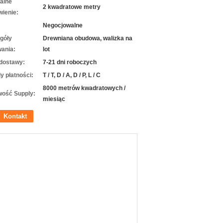
alne
2 kwadratowe metry
ienie:
Negocjowalne
góły
Drewniana obudowa, walizka na
ania:
lot
dostawy:
7-21 dni roboczych
y płatności:
T / T, D / A, D / P, L / C
8000 metrów kwadratowych /
wość Supply:
miesiąc
Kontakt