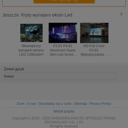
Kryty wynajem ekran Led
Jeszcze
Wewnętrzny
P3.91 P4.81
HD Full Color
Duży e
wynajem ekranu
Aluminum Super
P3.91
kurtyno
LED 1300cd/m²
Slim Led Screen
Wypożyczalnia w
P2.9 Wy
Hire With Video
pomieszczeniach
mobilnego
Processor For
LED
LED na i
Concert
Wypożyczalnia
Zmień język
ekranów SMD
250mm * 250mm
Polish
Rozmiar panelu
Dom
|
O nas
|
Skontaktuj się z nami
|
Sitemap
|
Privacy Policy
Widok pulpitu
Copyright © 2016 - 2026 SHENZHEN KAILITE OPTOELECTRONIC
TECHNOLOGY CO., LTD.
All rights reserved.