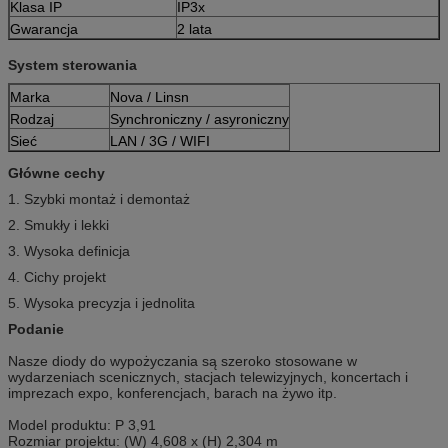
Klasa IP
IP3x
Gwarancja
2 lata
System sterowania
Marka
Nova / Linsn
Rodzaj
Synchroniczny / asyroniczny
Sieć
LAN / 3G / WIFI
Główne cechy
1. Szybki montaż i demontaż
2. Smukły i lekki
3. Wysoka definicja
4. Cichy projekt
5. Wysoka precyzja i jednolita
Podanie
Nasze diody do wypożyczania są szeroko stosowane w
wydarzeniach scenicznych, stacjach telewizyjnych, koncertach i
imprezach expo, konferencjach, barach na żywo itp.
Model produktu: P 3,91
Rozmiar projektu: (W) 4,608 x (H) 2,304 m