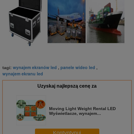
wynajem ekranów led
panele wideo led
tagi:
,
,
wynajem ekranu led
Uzyskaj najlepszą cenę za
Moving Light Weight Rental LED
Wyświetlacze, wynajem
procesorów ściennych do ścian
wideo
Kontyntynuj