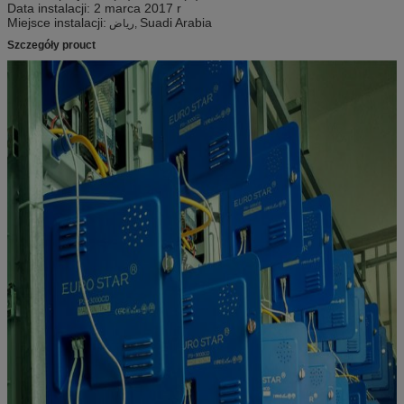
Data instalacji: 2 marca 2017 r
Miejsce instalacji:
Suadi Arabia
رياض,
Szczegóły prouct