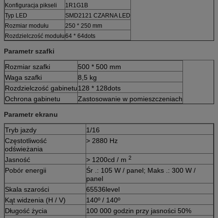
Konfiguracja pikseli
1R1G1B
Typ LED
SMD2121 CZARNA LED
Rozmiar modułu
250 * 250 mm
Rozdzielczość modułu
64 * 64dots
Parametr szafki
Rozmiar szafki
500 * 500 mm
Waga szafki
8,5 kg
Rozdzielczość gabinetu
128 * 128dots
Ochrona gabinetu
Zastosowanie w pomieszczeniach
Parametr ekranu
Tryb jazdy
1/16
Częstotliwość
> 2880 Hz
odświeżania
2
Jasność
> 1200cd / m
Pobór energii
Śr .: 105 W / panel; Maks .: 300 W /
panel
Skala szarości
65536level
Kąt widzenia (H / V)
140º / 140º
Długość życia
100 000 godzin przy jasności 50%