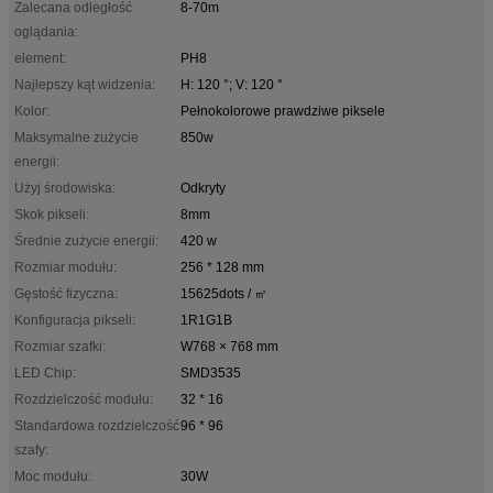
Zalecana odległość
8-70m
oglądania:
element:
PH8
Najlepszy kąt widzenia:
H: 120 °; V: 120 °
Kolor:
Pełnokolorowe prawdziwe piksele
Maksymalne zużycie
850w
energii:
Użyj środowiska:
Odkryty
Skok pikseli:
8mm
Średnie zużycie energii:
420 w
Rozmiar modułu:
256 * 128 mm
Gęstość fizyczna:
15625dots / ㎡
Konfiguracja pikseli:
1R1G1B
Rozmiar szafki:
W768 × 768 mm
LED Chip:
SMD3535
Rozdzielczość modułu:
32 * 16
Standardowa rozdzielczość
96 * 96
szafy:
Moc modułu:
30W