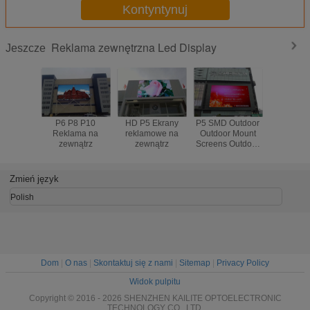
Kontyntynuj
Reklama zewnętrzna Led Display
Jeszcze
P6 P8 P10
HD P5 Ekrany
P5 SMD Outdoor
SMD192
Reklama na
reklamowe na
Outdoor Mount
Zewnętrzn
zewnątrz
zewnątrz
Screens Outdoor
reklamow
Reklama Screens
2-let
Fix Instalacja
gwara
Zmień język
Polish
Dom
|
O nas
|
Skontaktuj się z nami
|
Sitemap
|
Privacy Policy
Widok pulpitu
Copyright © 2016 - 2026 SHENZHEN KAILITE OPTOELECTRONIC
TECHNOLOGY CO., LTD.