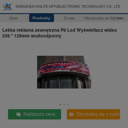
SHENZHEN KAILITE OPTOELECTRONIC TECHNOLOGY CO., LTD
Dom
Produkty
O nas
Wycieczka po fabryce
>>
Lekka reklama zewnętrzna P8 Led Wyświetlacz wideo
256 * 128mm wodoodporny
Najlepsza cena
Skontaktuj się z nami