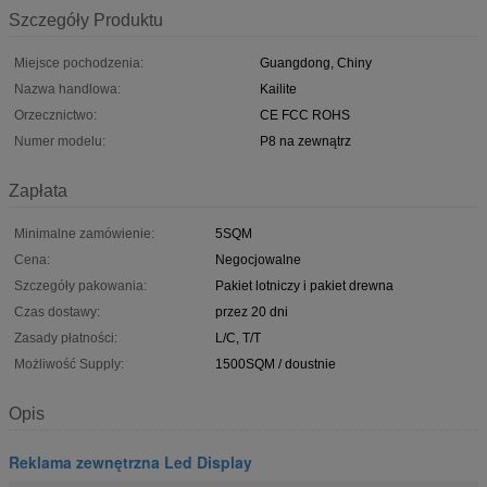
Szczegóły Produktu
Miejsce pochodzenia:
Guangdong, Chiny
Nazwa handlowa:
Kailite
Orzecznictwo:
CE FCC ROHS
Numer modelu:
P8 na zewnątrz
Zapłata
Minimalne zamówienie:
5SQM
Cena:
Negocjowalne
Szczegóły pakowania:
Pakiet lotniczy i pakiet drewna
Czas dostawy:
przez 20 dni
Zasady płatności:
L/C, T/T
Możliwość Supply:
1500SQM / doustnie
Opis
Reklama zewnętrzna Led Display