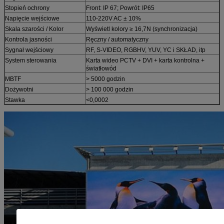
Stopień ochrony
Front: IP 67; Powrót: IP65
Napięcie wejściowe
110-220V AC ± 10%
Skala szarości / Kolor
Wyświetl kolory ≥ 16,7N (synchronizacja)
Kontrola jasności
Ręczny / automatyczny
Sygnał wejściowy
RF, S-VIDEO, RGBHV, YUV, YC i SKŁAD, itp
System sterowania
Karta wideo PCTV + DVI + karta kontrolna +
światłowód
MBTF
> 5000 godzin
Dożywotni
> 100 000 godzin
Stawka
<0,0002