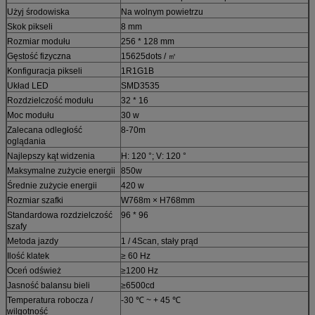
Użyj środowiska
Na wolnym powietrzu
Skok pikseli
8 mm
Rozmiar modułu
256 * 128 mm
Gęstość fizyczna
15625dots / ㎡
Konfiguracja pikseli
1R1G1B
Układ LED
SMD3535
Rozdzielczość modułu
32 * 16
Moc modułu
30 w
Zalecana odległość
8-70m
oglądania
Najlepszy kąt widzenia
H: 120 °; V: 120 °
Maksymalne zużycie energii
850w
Średnie zużycie energii
420 w
Rozmiar szafki
W768m × H768mm
Standardowa rozdzielczość
96 * 96
szafy
Metoda jazdy
1 / 4Scan, stały prąd
Ilość klatek
≥ 60 Hz
Oceń odśwież
≥1200 Hz
Jasność balansu bieli
≥6500cd
Temperatura robocza /
-30 ℃ ~ + 45 ℃
wilgotność