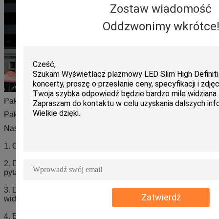
Zostaw wiadomość
Oddzwonimy wkrótce
Pakowanie i wysyłka:
Pakiet lotniczy i opakowanie drewniane można wybrać
Nasze usługi dodatkowe:
1. Odpowiedz na zapytanie w ciągu 24 godzin roboczych.
2. Doświadczona kadra odpowiada na wszystkie twoje
pytania w płynnym angielskim
3. Dostosowany projekt jest dostępny, OEM i ODM są mile
Zatwierdź
widziane.
4. Ekskluzywne i unikalne rozwiązanie może być