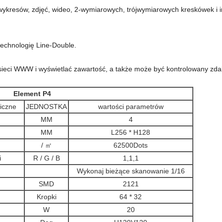
, wykresów, zdjęć, wideo, 2-wymiarowych, trójwymiarowych kreskówek i 
technologię Line-Double.
sieci WWW i wyświetlać zawartość, a także może być kontrolowany zd
Element P4
iczne
JEDNOSTKA
wartości parametrów
MM
4
MM
L256 * H128
/ ㎡
62500Dots
i
R / G / B
1,1,1
Wykonaj bieżące skanowanie 1/16
SMD
2121
n
Kropki
64 * 32
W
20