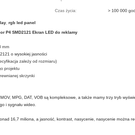
Czas życia:
> 100 000 god
lay
,
rgb led panel
or P4 SMD2121 Ekran LED do reklamy
28 mm
121 o wysokiej jasności
cyfikacja zależy od rozmiaru)
o projektu
rewnianej skrzynki
VI, MOV, MPG, DAT, VOB są kompleksowe, a także mamy trzy tryb wyświe
go i sygnału wideo.
 ponad 16,7 miliona, a jasność, kontrast, nasycenie, nasycenie można re