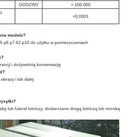
GODZINY
> 100 000
ii
<0,0001
inne modele?
 p5 p6 p7.62 p10 do użytku w pomieszczeniach
a?
arancji i dożywotnią konserwację
ed?
obrazy i tak dalej
wysyłki?
ę lub futerał lotniczy;
dostarczane drogą lotniczą lub morską