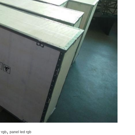
,
 rgb
panel led rgb