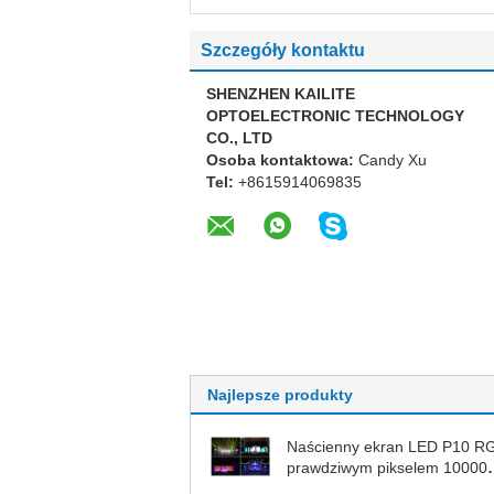
Szczegóły kontaktu
SHENZHEN KAILITE
OPTOELECTRONIC TECHNOLOGY
CO., LTD
Osoba kontaktowa:
Candy Xu
Tel:
+8615914069835
Najlepsze produkty
Naścienny ekran LED P10 R
prawdziwym pikselem 10000
punktów / ㎡ 320 * 160 mm