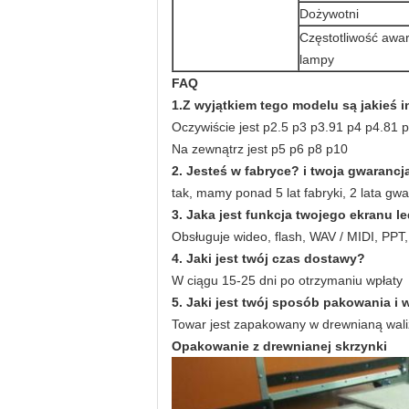
Dożywotni
Częstotliwość awar
lampy
FAQ
1.Z wyjątkiem tego modelu są jakieś 
Oczywiście jest p2.5 p3 p3.91 p4 p4.81
Na zewnątrz jest p5 p6 p8 p10
2. Jesteś w fabryce?
i twoja gwarancj
tak, mamy ponad 5 lat fabryki, 2 lata gw
3. Jaka jest funkcja twojego ekranu l
Obsługuje wideo, flash, WAV / MIDI, PPT, 
4. Jaki jest twój czas dostawy?
W ciągu 15-25 dni po otrzymaniu wpłaty
5. Jaki jest twój sposób pakowania i 
Towar jest zapakowany w drewnianą walizk
Opakowanie z drewnianej skrzynki