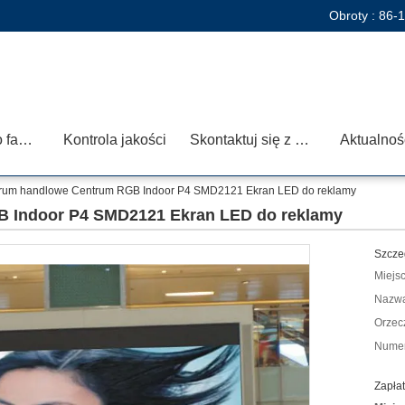
Obroty :
86-
Wycieczka po fabryce
Kontrola jakości
Skontaktuj się z nami
Aktualnoś
rum handlowe Centrum RGB Indoor P4 SMD2121 Ekran LED do reklamy
 Indoor P4 SMD2121 Ekran LED do reklamy
Szcze
Miejs
Nazwa
Orzec
Numer
Zapłat