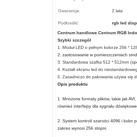
Gwarancja:
2 lata
Podkreślić:
rgb led disp
Centrum handlowe Centrum RGB Indo
Szybki szczegół
1. Moduł LED o pełnym kolorze 256 * 1
2. zastosowanie w pomieszczeniach smd2
3. Standardowa szafka 512 * 512mm (spe
4. Kształt ekranu led do niestandardoweg
5. Zasadniczo do pakowania używa się d
Opis produktu
1. Mnożone formaty plików, takie jak A
również interfejsy dla sygnału dźwiękowe
2. System kontroli szarości 4096 i kolor
zakres wynosi 256 stopni.