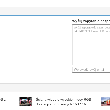
Wyślij zapytanie bezp
GB z
Ściana wideo o wysokiej mocy RGB
do stacji autobusowych 160 * 160
mm 1R1G1B 40000 punktów / ㎡