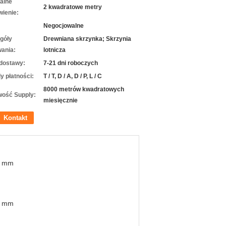
alne
2 kwadratowe metry
ienie:
Negocjowalne
góły
Drewniana skrzynka; Skrzynia
ania:
lotnicza
dostawy:
7-21 dni roboczych
y płatności:
T / T, D / A, D / P, L / C
8000 metrów kwadratowych
wość Supply:
miesięcznie
Kontakt
8 mm
0 mm