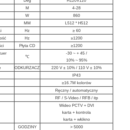
Deg
H120V120
M
4-28
W
860
MM
L512 * H512
i
Hz
≥ 60
wość
Hz
≥1200
ci
Płyta CD
≥1200
tuer
-30 ~ + 45 /
℃
10% ~ 95%
e
ODKURZACZ
220 V ± 10% / 110 V ± 10%
IP43
≥16.7M kolorów
Ręczny / automatyczny
RF / S-Video / RFB / itp
Wideo PCTV + DVI
karta + kontrola
karta + włókno
GODZINY
> 5000