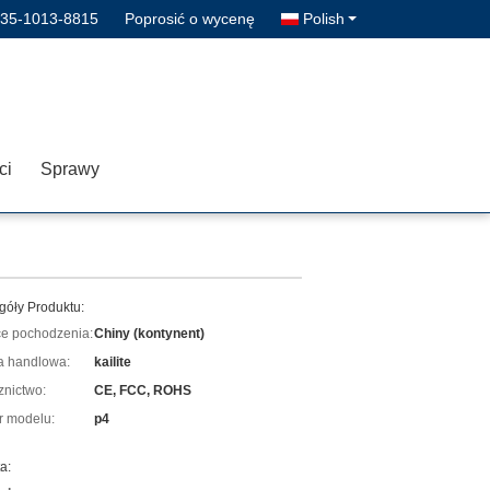
135-1013-8815
Poprosić o wycenę
Polish
ci
Sprawy
góły Produktu:
ce pochodzenia:
Chiny (kontynent)
 handlowa:
kailite
znictwo:
CE, FCC, ROHS
 modelu:
p4
a: