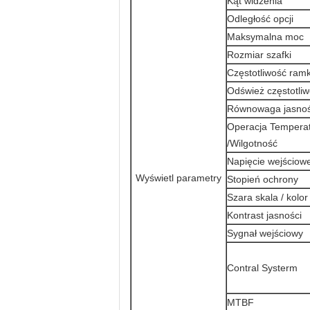
Kąt widzenia
Odległość opcji
Maksymalna moc
Rozmiar szafki
Częstotliwość ramk
Odśwież częstotli
Równowaga jasnoś
Operacja Tempera
/Wilgotność
Napięcie wejściow
Wyświetl parametry
Stopień ochrony
Szara skala / kolor
Kontrast jasności
Sygnał wejściowy
Contral Systerm
MTBF