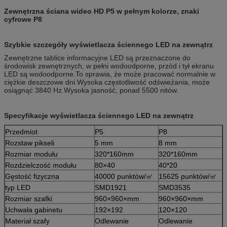
Zewnętrzna ściana wideo HD P5 w pełnym kolorze, znaki
cyfrowe P8
Szybkie szczegóły wyświetlacza ściennego LED na zewnątrz
Zewnętrzne tablice informacyjne LED są przeznaczone do
środowisk zewnętrznych, w pełni wodoodporne, przód i tył ekranu
LED są wodoodporne.To sprawia, że ​​może pracować normalnie w
ciężkie deszczowe dni.Wysoka częstotliwość odświeżania, może
osiągnąć 3840 Hz.Wysoka jasność, ponad 5500 nitów.
Specyfikacje wyświetlacza ściennego LED na zewnątrz
Przedmiot
P5
P8
Rozstaw pikseli
5 mm
8 mm
Rozmiar modułu
320*160mm
320*160mm
Rozdzielczość modułu
80×40
40*20
Gęstość fizyczna
40000 punktów/㎡
15625 punktów/㎡
typ LED
SMD1921
SMD3535
Rozmiar szafki
960×960×mm
960×960×mm
Uchwała gabinetu
192×192
120×120
Materiał szafy
Odlewanie
Odlewanie