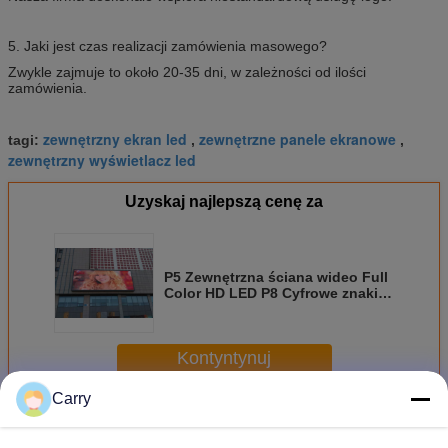
5. Jaki jest czas realizacji zamówienia masowego?
Zwykle zajmuje to około 20-35 dni, w zależności od ilości
zamówienia.
zewnętrzny ekran led
zewnętrzne panele ekranowe
tagi:
,
,
zewnętrzny wyświetlacz led
Uzyskaj najlepszą cenę za
P5 Zewnętrzna ściana wideo Full
Color HD LED P8 Cyfrowe znaki
wyświetlacza
Kontyntynuj
Carry
Zewnętrzny kolorowy wyświetlacz LED
Jeszcze