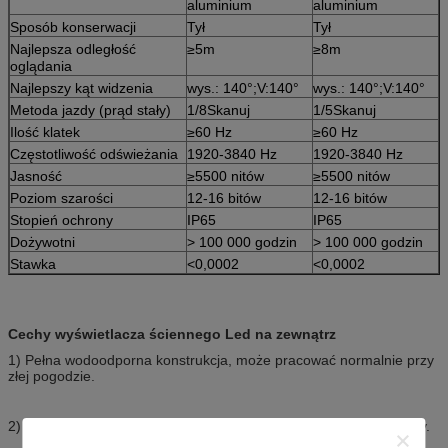
aluminium
aluminium
Sposób konserwacji
Tył
Tył
Najlepsza odległość
≥5m
≥8m
oglądania
Najlepszy kąt widzenia
wys.: 140°;V:140°
wys.: 140°;V:140°
Metoda jazdy (prąd stały)
1/8Skanuj
1/5Skanuj
Ilość klatek
≥60 Hz
≥60 Hz
Częstotliwość odświeżania
1920-3840 Hz
1920-3840 Hz
Jasność
≥5500 nitów
≥5500 nitów
Poziom szarości
12-16 bitów
12-16 bitów
Stopień ochrony
IP65
IP65
Dożywotni
> 100 000 godzin
> 100 000 godzin
Stawka
<0,0002
<0,0002
Cechy wyświetlacza ściennego Led na zewnątrz
1) Pełna wodoodporna konstrukcja, może pracować normalnie przy
złej pogodzie.
2) wysoki kontrast, może prezentować bardziej żywe obrazy i filmy.