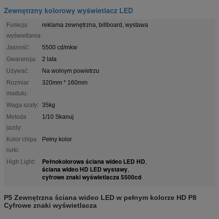
Zewnętrzny kolorowy wyświetlacz LED
Funkcja
reklama zewnętrzna, billboard, wystawa
wyświetlania:
Jasność:
5500 cd/mkw
Gwarancja:
2 lata
Używać:
Na wolnym powietrzu
Rozmiar
320mm * 160mm
modułu:
Waga szafy:
35kg
Metoda
1/10 Skanuj
jazdy:
Kolor chipa
Pełny kolor
rurki:
Pełnokolorowa ściana wideo LED HD
High Light:
,
ściana wideo HD LED wystawy
,
cyfrowe znaki wyświetlacza 5500cd
P5 Zewnętrzna ściana wideo LED w pełnym kolorze HD P8
Cyfrowe znaki wyświetlacza