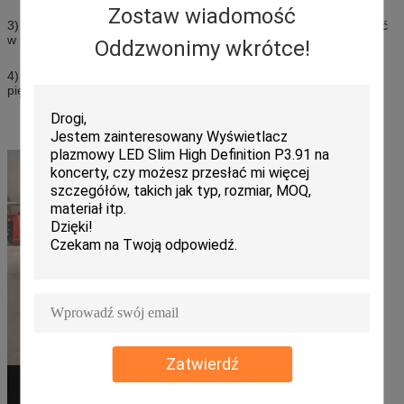
Zostaw wiadomość
3) Oszczędzaj miejsce, wyświetlacz ścienny LED można wszczepić
w ścianę.
Oddzwonimy wkrótce!
4) Wysoka częstotliwość odświeżania, ponad 3840 Hz.Prezentuj
piękniejsze filmy i lepsze efekty reklamowe.
Zatwierdź