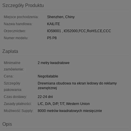
Szczegóły Produktu
Miejsce pochodzenia:
Shenzhen, Chiny
Nazwa handlowa:
KAILITE
Orzecznictwo:
IOS9001 , IOS2000,FCC,RoHS,CE,CCC
Numer modelu:
P5 P8
Zapłata
Minimalne
2 metry kwadratowe
zamówienie:
Cena:
Negotiatable
Szczegóły
Drewniana obudowa na ekran ledowy do reklamy
zewnętrznej
pakowania:
Czas dostawy:
22-24 dni
Zasady płatności:
L/C, D/A, D/P, T/T, Western Union
Możliwość Supply:
8000 metrów kwadratowych miesięcznie
Opis