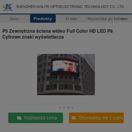
SHENZHEN KAILITE OPTOELECTRONIC TECHNOLOGY CO., LTD
Dom
Produkty
O nas
Wycieczka po fabryce
>>
P5 Zewnętrzna ściana wideo Full Color HD LED P8
Cyfrowe znaki wyświetlacza
Najlepsza cena
Skontaktuj się z nami