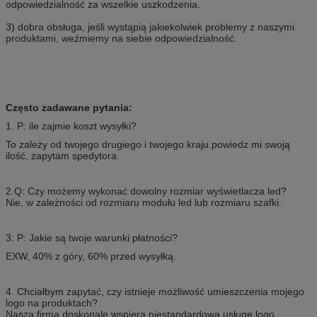
odpowiedzialność za wszelkie uszkodzenia.
3) dobra obsługa, jeśli wystąpią jakiekolwiek problemy z naszymi
produktami, weźmiemy na siebie odpowiedzialność.
Często zadawane pytania:
1. P: ile zajmie koszt wysyłki?
To zależy od twojego drugiego i twojego kraju.powiedz mi swoją
ilość, zapytam spedytora.
2.Q: Czy możemy wykonać dowolny rozmiar wyświetlacza led?
Nie, w zależności od rozmiaru modułu led lub rozmiaru szafki.
3: P: Jakie są twoje warunki płatności?
EXW, 40% z góry, 60% przed wysyłką.
4. Chciałbym zapytać, czy istnieje możliwość umieszczenia mojego
logo na produktach?
Nasza firma doskonale wspiera niestandardową usługę logo.